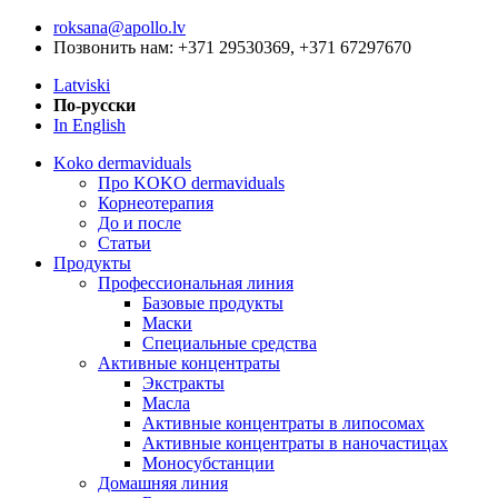
roksana@apollo.lv
Позвонить нам: +371 29530369, +371 67297670
Latviski
По-русски
In English
Koko dermaviduals
Про KOKO dermaviduals
Корнеотерапия
До и после
Статьи
Продукты
Профессиональная линия
Базовые продукты
Маски
Специальные средства
Активные концентраты
Экстракты
Масла
Активные концентраты в липосомах
Активные концентраты в наночастицах
Моносубстанции
Домашняя линия