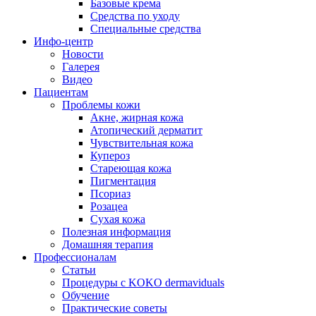
Базовые крема
Средства по уходу
Специальные средства
Инфо-центр
Новости
Галерея
Видео
Пациентам
Проблемы кожи
Акне, жирная кожа
Атопический дерматит
Чувствительная кожа
Купероз
Стареющая кожа
Пигментация
Псориаз
Розацеа
Сухая кожа
Полезная информация
Домашняя терапия
Профессионалам
Статьи
Процедуры с KOKO dermaviduals
Обучение
Практические советы