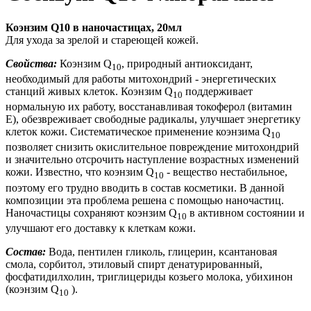
Коэнзим Q10 в наночастицах, 20мл
Для ухода за зрелой и стареющей кожей.
Свойства:
Коэнзим Q
, природ­ный антиоксидант,
10
необходимый для работы митохондрий - энер­гетических
станций живых кле­ток. Коэнзим Q
поддерживает
10
нормальную их работу, восстанавливая токоферол (витамин
Е), обезвреживает свободные радикалы, улучшает энергетику
клеток кожи. Систематическое применение коэн­зима Q
10
позволяет снизить окислительное повреждение митохондрий
и значительно отсрочить наступление возрастных изменений
кожи. Известно, что коэнзим Q
- вещество нестабильное,
10
поэтому его тру­дно вводить в состав косметики. В данной
композиции эта проблема решена с помощью наночастиц.
Наночастицы сохраняют коэнзим Q
в активном состоянии и
10
улучшают его доставку к клеткам кожи.
Состав:
Вода, пентилен гликоль, глицерин, ксантановая
смола, сорбитол, этиловый спирт денатурированный,
фосфатидилхолин
, триглицериды козь­его молока, убихинон
(коэнзим Q
).
10