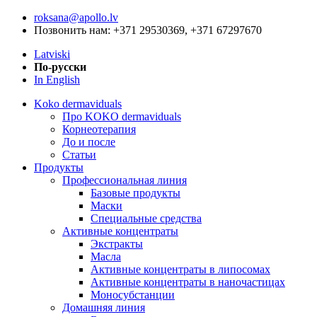
roksana@apollo.lv
Позвонить нам: +371 29530369, +371 67297670
Latviski
По-русски
In English
Koko dermaviduals
Про KOKO dermaviduals
Корнеотерапия
До и после
Статьи
Продукты
Профессиональная линия
Базовые продукты
Маски
Специальные средства
Активные концентраты
Экстракты
Масла
Активные концентраты в липосомах
Активные концентраты в наночастицах
Моносубстанции
Домашняя линия